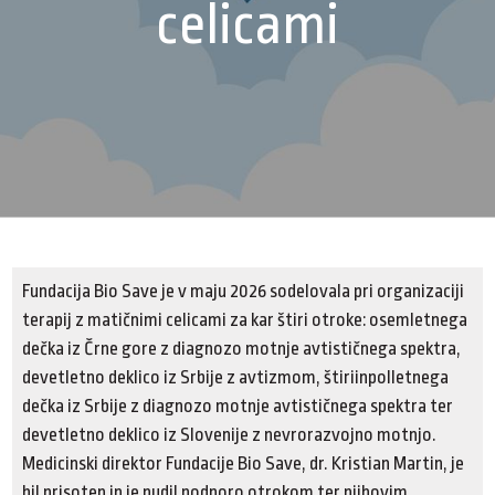
celicami
Fundacija Bio Save je v maju 2026 sodelovala pri organizaciji
terapij z matičnimi celicami za kar štiri otroke: osemletnega
dečka iz Črne gore z diagnozo motnje avtističnega spektra,
devetletno deklico iz Srbije z avtizmom, štiriinpolletnega
dečka iz Srbije z diagnozo motnje avtističnega spektra ter
devetletno deklico iz Slovenije z nevrorazvojno motnjo.
Medicinski direktor Fundacije Bio Save, dr. Kristian Martin, je
bil prisoten in je nudil podporo otrokom ter njihovim