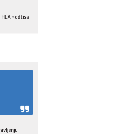
a HLA »odtisa
avljenju