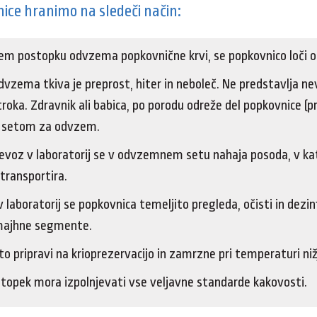
ice hranimo na sledeči način:
em postopku odvzema popkovnične krvi, se popkovnico loči od
vzema tkiva je preprost, hiter in neboleč. Ne predstavlja ne
troka. Zdravnik ali babica, po porodu odreže del popkovnice (pr
 setom za odvzem.
evoz v laboratorij se v odvzemnem setu nahaja posoda, v kat
transportira.
 laboratorij se popkovnica temeljito pregleda, očisti in dezinf
majhne segmente.
to pripravi na krioprezervacijo in zamrzne pri temperaturi nižj
topek mora izpolnjevati vse veljavne standarde kakovosti.