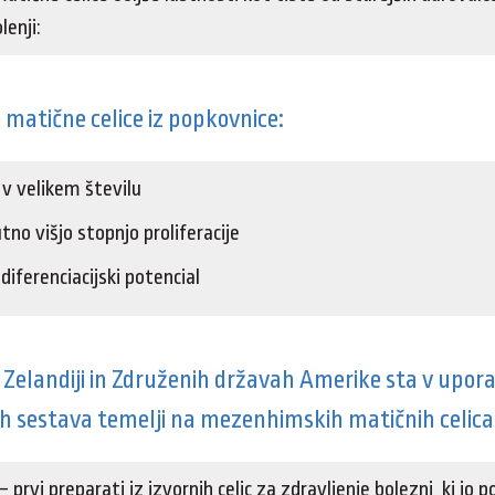
lenji:
atične celice iz popkovnice:
 v velikem številu
tno višjo stopnjo proliferacije
diferenciacijski potencial
 Zelandiji in Združenih državah Amerike sta v upora
rih sestava temelji na mezenhimskih matičnih celica
prvi preparati iz izvornih celic za zdravljenje bolezni, ki jo 