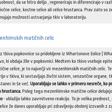
bnost, da se hitro delijo , regenerirajo in diferencirajo v razli
ivčne celice, kostne celice ali celice hrustanca. Prav zato so 
nujajo možnosti ustvarjanja tkiv v laboratoriju.
enhimskih matičnih celic
z tkiva popkovnice so pridobljene iz Whartonove žolice ( Whar
ivo, ki obdaja žile v popkovnici. Medtem ko tkivo vsebuje epite
čne celice, je to največji vir mezenhimskih matičnih celic. T
ijo v tkiva, ki sestavljajo živčni sistem, senzorične organe, tk
stanec in še več.
Uporabljajo se lahko v primeru nesreče, ko pr
n hrustanca.
Poleg tega mezenhimske matične celice delujej
no
- ublažijo lahko zavrnitveno reakcijo. To je velika prednost, 
ice že danes uporabljajo pri zdravljenju obolenj izzvanih z z