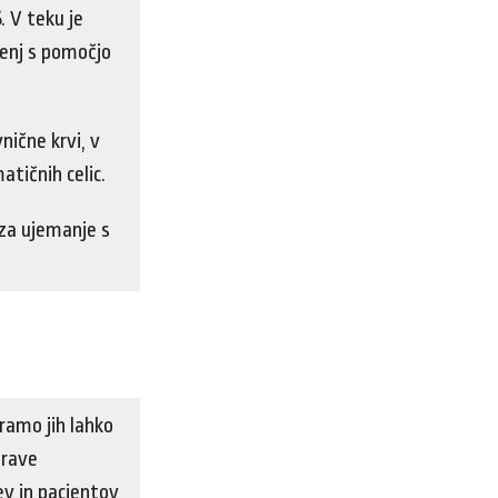
S
. V teku je
jenj s pomočjo
nične krvi, v
tičnih celic.
za ujemanje s
ramo jih lahko
drave
ev in pacientov