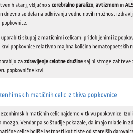
tvenih stanj, vključno s
cerebralno paralizo
,
avtizmom
in
AL
 in dnevno se dela na odkrivanju vedno novih možnosti zdravl
z popkovnice.
porabiti skupaj z matičnimi celicami pridobljenimi iz popkov
 v krvi popkovnice relativno majhna količina hematopoetskih ma
porabijo za
zdravljenje celotne družine
saj ni stroge zahteve 
ru popkovnične krvi.
enhimskih matičnih celic iz tkiva popkovnice
mezenhimskih matičnih celic najdemo v tkivu popkovnice. Izoli
a mozga. Vendar pa so študije pokazale, da imajo mlade in z
ične celice boljše lastnosti kot tiste od starejših darovalc