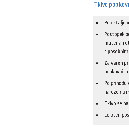
Tkivo popkovn
Po ustaljen
Postopek od
mater ali o
s posebnim
Za varen pr
popkovnico 
Po prihodu v
nareže na 
Tkivo se na
Celoten pos