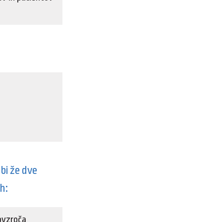
bi že dve
h:
povzroča