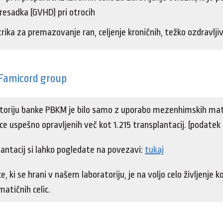
resadka (GVHD) pri otrocih
trika za premazovanje ran, celjenje kroničnih, težko ozdravljiv
 Famicord group
oriju banke PBKM je bilo samo z uporabo mezenhimskih matič
e uspešno opravljenih več kot 1.215 transplantacij. (podatek 
ntacij si lahko pogledate na povezavi:
tukaj
, ki se hrani v našem laboratoriju, je na voljo celo življenje ko
atičnih celic.