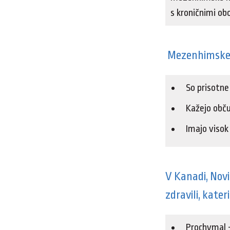
s kroničnimi obo
Mezenhimske m
So prisotne
Kažejo obču
Imajo visok 
V Kanadi, Novi
zdravili, kate
Prochymal – 