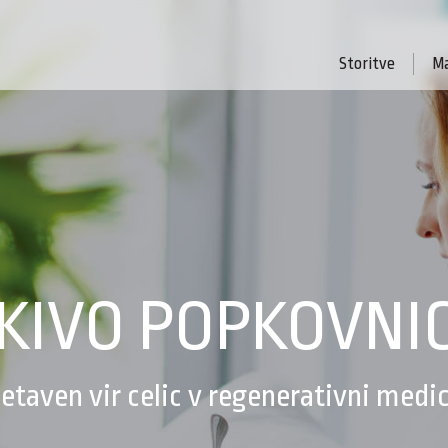
Storitve
Ma
KIVO POPKOVNI
etaven vir celic v regenerativni medic