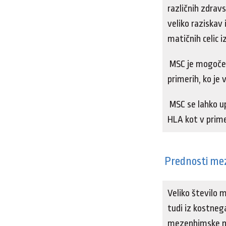
različnih zdravs
veliko raziskav
matičnih celic i
MSC je mogoče u
primerih, ko je
MSC se lahko u
HLA kot v prime
Prednosti mez
Veliko število 
tudi iz kostneg
mezenhimske mat