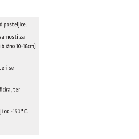
 posteljice.
varnosti za
ibližno 10-18cm)
eri se
icira, ter
i od -150° C.