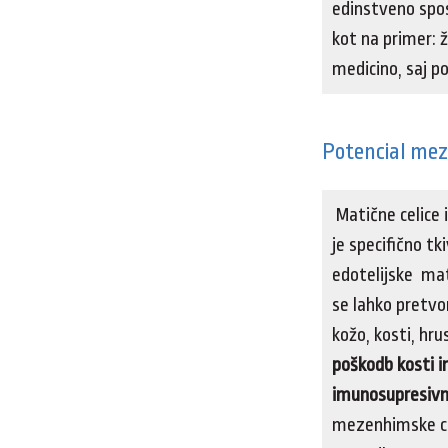
edinstveno sposo
kot na primer: ž
medicino, saj po
Potencial mez
Matične celice i
je specifično tk
edotelijske mati
se lahko pretvor
kožo, kosti, hru
poškodb kosti i
imunosupresiv
mezenhimske cel