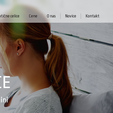
tične celice
Cene
O nas
Novice
Kontakt
CE
ini