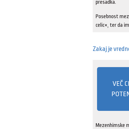
presadka.
Posebnost mezen
celic«, ter da 
Zakaj je vredn
VEČ C
POTEN
Mezenhimske mat