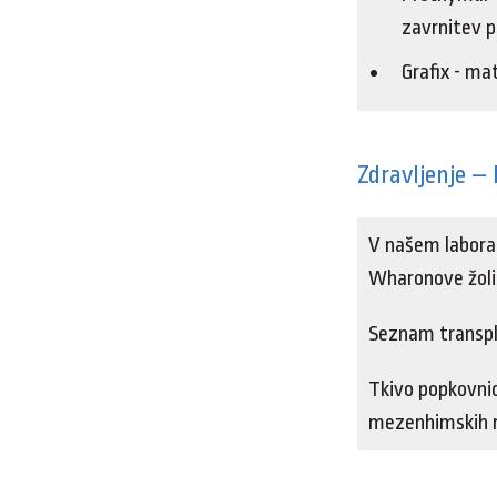
zavrnitev p
Grafix - ma
Zdravljenje –
V našem laborat
Wharonove žolic
Seznam transpla
Tkivo popkovnice
mezenhimskih m