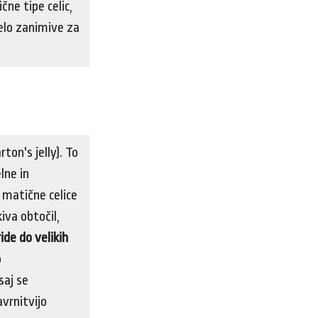
čne tipe celic,
zelo zanimive za
ton's jelly). To
lne in
e matične celice
iva obtočil,
ide do velikih
o
saj se
avrnitvijo