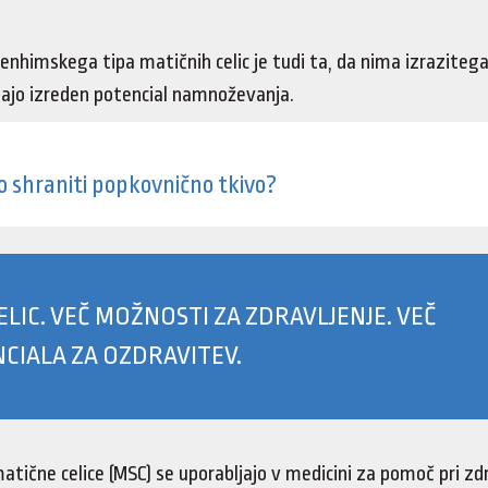
himskega tipa matičnih celic je tudi ta, da nima izraziteg
imajo izreden potencial namnoževanja.
o shraniti popkovnično tkivo?
ELIC. VEČ MOŽNOSTI ZA ZDRAVLJENJE. VEČ
CIALA ZA OZDRAVITEV.
ične celice (MSC) se uporabljajo v medicini za pomoč pri zdr