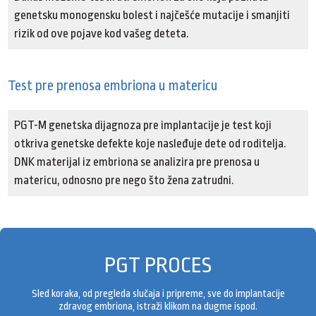
genetsku monogensku bolest i najčešće mutacije i smanjiti
rizik od ove pojave kod vašeg deteta.
Test pre prenosa embriona u matericu
PGT-M genetska dijagnoza pre implantacije je test koji
otkriva genetske defekte koje nasleđuje dete od roditelja.
DNK materijal iz embriona se analizira pre prenosa u
matericu, odnosno pre nego što žena zatrudni.
PGT PROCES
Sled koraka, od pregleda slučaja i pripreme, sve do implantacije
zdravog embriona, istraži klikom na dugme ispod.