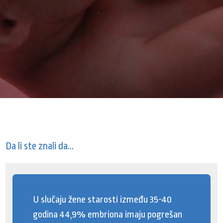
Da li ste znali da...
U slučaju žene starosti između 35-40
godina 44,9% embriona imaju pogrešan