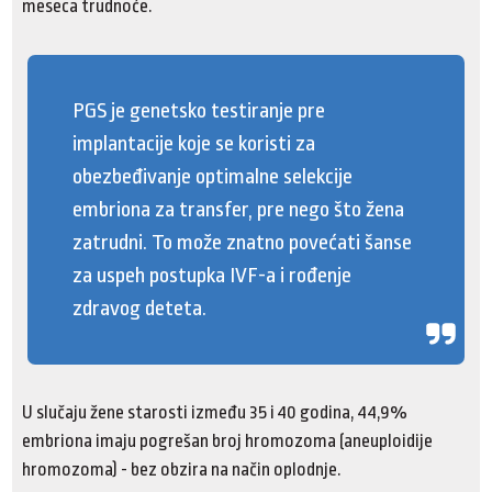
meseca trudnoće.
PGS je genetsko testiranje pre
implantacije koje se koristi za
obezbeđivanje optimalne selekcije
embriona za transfer, pre nego što žena
zatrudni. To može znatno povećati šanse
za uspeh postupka IVF-a i rođenje
zdravog deteta.
U slučaju žene starosti između 35 i 40 godina, 44,9%
embriona imaju pogrešan broj hromozoma (aneuploidije
hromozoma) - bez obzira na način oplodnje.