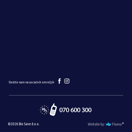
Sledite nam na socialnih omrežjih
®
©2026 Bio Save d.o.o.
Website by:
Fluena