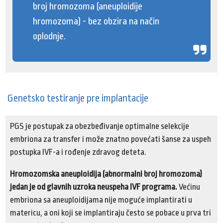
broj hromozoma (aneuploidije
hromozoma) - bez obzira na način
oplodnje.
Genetsko testiranje pre implantacije
PGS je postupak za obezbeđivanje optimalne selekcije
embriona za transfer i može znatno povećati šanse za uspeh
postupka IVF-a i rođenje zdravog deteta.
Hromozomska aneuploidija (abnormalni broj hromozoma)
jedan je od glavnih uzroka neuspeha IVF programa.
Većinu
embriona sa aneuploidijama nije moguće implantirati u
matericu, a oni koji se implantiraju često se pobace u prva tri