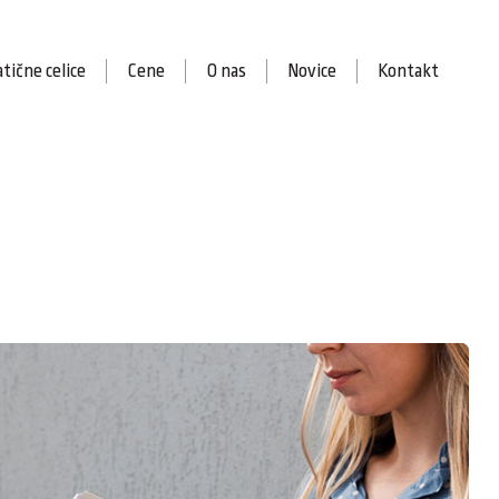
tične celice
Cene
O nas
Novice
Kontakt