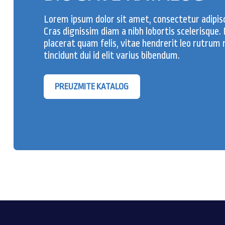
Lorem ipsum dolor sit amet, consectetur adipisc
Cras dignissim diam a nibh lobortis scelerisque.
placerat quam felis, vitae hendrerit leo rutrum 
tincidunt dui id elit varius bibendum.
PREUZMITE KATALOG